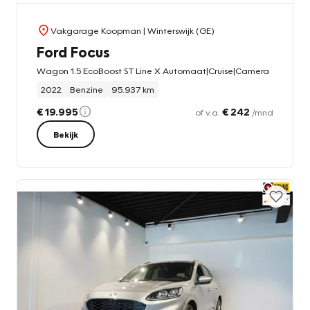
Vakgarage Koopman
| Winterswijk (GE)
Ford Focus
Wagon 1.5 EcoBoost ST Line X Automaat|Cruise|Camera
2022
Benzine
95.937 km
€ 19.995
€ 242
of v.a.
/mnd
Bekijk