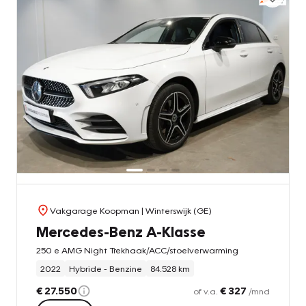
Vakgarage Koopman
| Winterswijk (GE)
Mercedes-Benz A-Klasse
250 e AMG Night Trekhaak/ACC/stoelverwarming
2022
Hybride - Benzine
84.528 km
€ 27.550
€ 327
of v.a.
/mnd