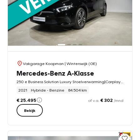
Vakgarage Koopman
| Winterswijk (GE)
Mercedes-Benz A-Klasse
250 e Business Solution Luxury Stoelverwarming|Carplay|Ambiance
2021
Hybride - Benzine
84.504 km
€ 25.495
€ 302
of v.a.
/mnd
Bekijk