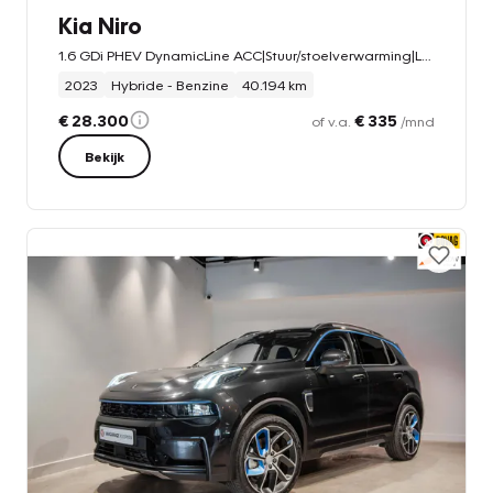
Kia Niro
1.6 GDi PHEV DynamicLine ACC|Stuur/stoelverwarming|Led
2023
Hybride - Benzine
40.194 km
€ 28.300
€ 335
of v.a.
/mnd
Bekijk