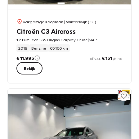
Vakgarage Koopman
| Winterswijk (GE)
Citroën C3 Aircross
1.2 PureTech S&S Origins Carplay|Cruise|NAP
2019
Benzine
65.166 km
€ 11.995
€ 151
of v.a.
/mnd
Bekijk