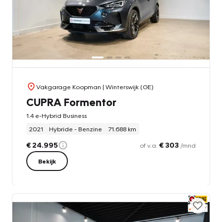
Vakgarage Koopman
| Winterswijk (GE)
CUPRA Formentor
1.4 e-Hybrid Business
2021
Hybride - Benzine
71.688 km
€ 24.995
€ 303
of v.a.
/mnd
Bekijk