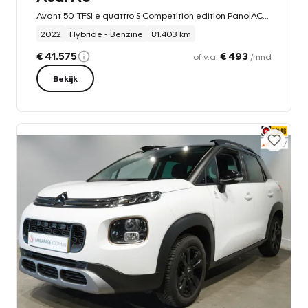
Avant 50 TFSI e quattro S Competition edition Pano|ACC|LED
2022
Hybride - Benzine
81.403 km
€ 41.575
€ 493
of v.a.
/mnd
Bekijk