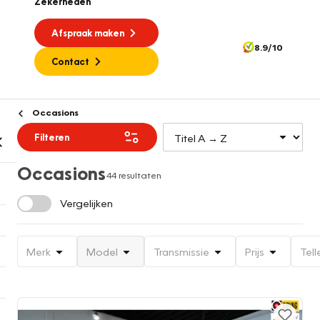
Zekerheden
Afspraak maken
8.9/10
Contact
Occasions
Filteren
Occasions
44 resultaten
Vergelijken
Merk
Model
Transmissie
Prijs
Tell