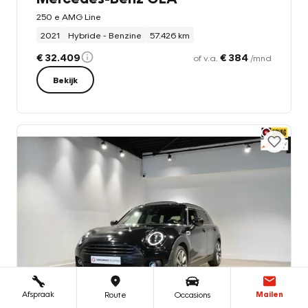
250 e AMG Line
2021
Hybride - Benzine
57.426 km
€ 32.409
€ 384
of v.a.
/mnd
Bekijk
Afspraak
Mailen
Route
Occasions