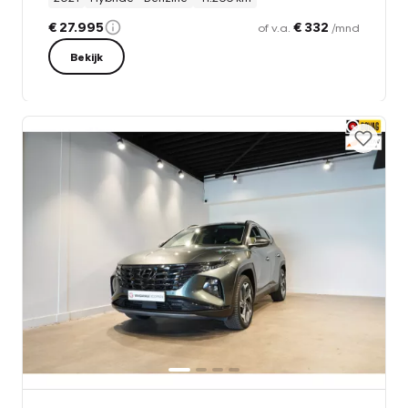
€ 27.995
€ 332
of v.a.
/mnd
Bekijk