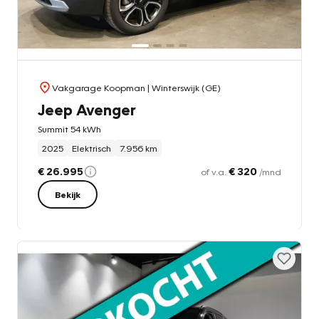
Vakgarage Koopman
| Winterswijk (GE)
Jeep Avenger
Summit 54 kWh
2025
Elektrisch
7.956 km
€ 26.995
€ 320
of v.a.
/mnd
Bekijk