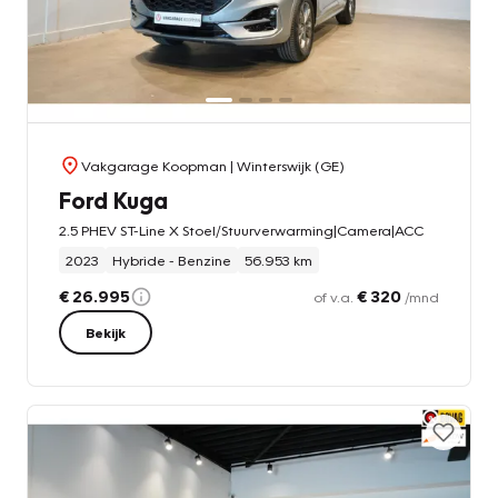
Vakgarage Koopman
| Winterswijk (GE)
Ford Kuga
2.5 PHEV ST-Line X Stoel/Stuurverwarming|Camera|ACC
2023
Hybride - Benzine
56.953 km
€ 26.995
€ 320
of v.a.
/mnd
Bekijk