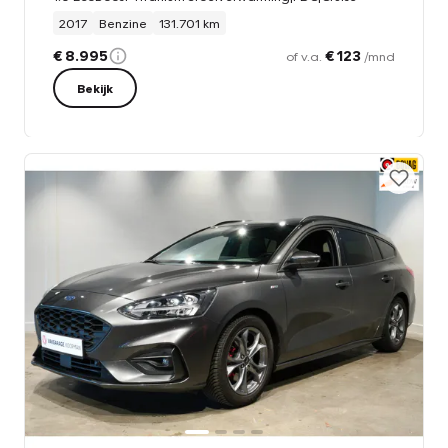
2017
Benzine
131.701 km
€ 8.995
€ 123
of v.a.
/mnd
Bekijk