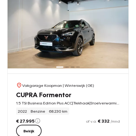
Vakgarage Koopman
| Winterswijk (GE)
CUPRA Formentor
1.5 TSI Business Edition Plus ACC|Trekhaak|Stoelverwarming
2022
Benzine
68.230 km
€ 27.995
€ 332
of v.a.
/mnd
Bekijk