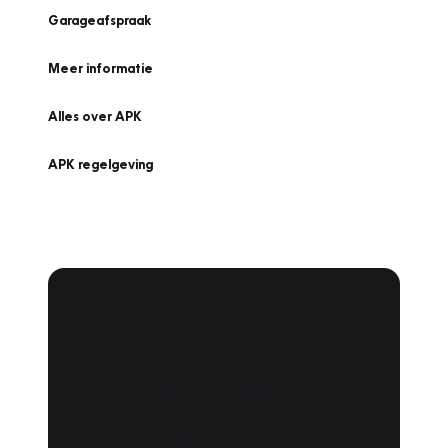
Garageafspraak
Meer informatie
Alles over APK
APK regelgeving
APK Keuring bij
Vakgarage!
Is het weer tijd voor de jaarlijkse APK? Ga
snel naar Vakgarage bij u in de buurt, en ga
zonder zorgen de weg op!