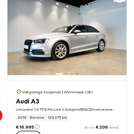
Vakgarage Koopman
| Winterswijk (GE)
Audi A3
Limousine 1.4 TFSI Pro Line S Adaptief|B&O|Stoelverwarming
2016
Benzine
129.375 km
€ 16.995
€ 206
of v.a.
/mnd