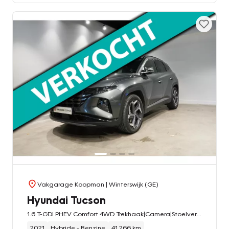
Vakgarage Koopman
| Winterswijk (GE)
Hyundai Tucson
1.6 T-GDI PHEV Comfort 4WD Trekhaak|Camera|Stoelverwarming
2021
Hybride - Benzine
41.266 km