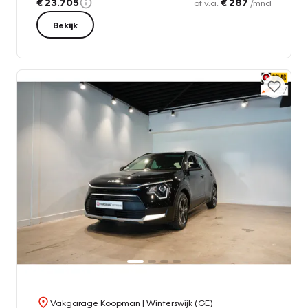
€ 23.705
€ 287
of v.a.
/mnd
Bekijk
Vakgarage Koopman
| Winterswijk (GE)