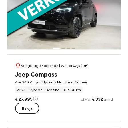
Vakgarage Koopman
| Winterswijk (GE)
Jeep Compass
4xe 240 Plug-in Hybrid S Navi|Leer|Camera
2023
Hybride - Benzine
39.998 km
€ 27.995
€ 332
of v.a.
/mnd
Bekijk