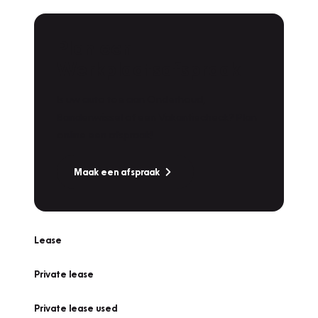
Plan een
Werkplaatsafspraak
Is uw auto toe aan Onderhoud,
Bandenwissel of een Vakantiecheck? Plan
online een afspraak!
Maak een afspraak
Lease
Private lease
Private lease used