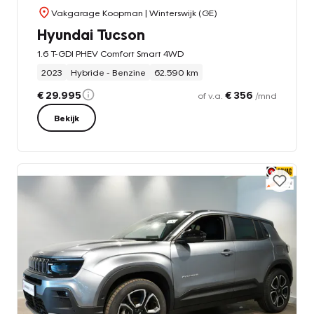
Vakgarage Koopman
| Winterswijk (GE)
Hyundai Tucson
1.6 T-GDI PHEV Comfort Smart 4WD
2023
Hybride - Benzine
62.590 km
€ 29.995
€ 356
of v.a.
/mnd
Bekijk