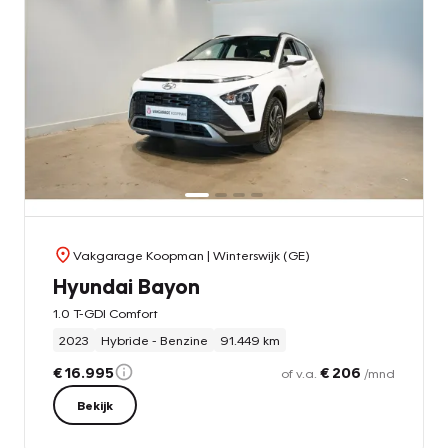
Vakgarage Koopman
| Winterswijk (GE)
Hyundai Bayon
1.0 T-GDI Comfort
2023
Hybride - Benzine
91.449 km
€ 16.995
€ 206
of v.a.
/mnd
Bekijk