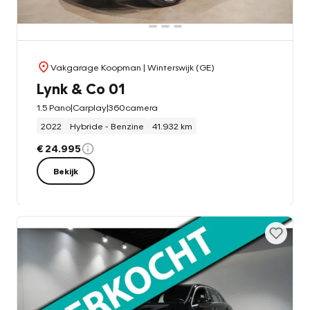
Vakgarage Koopman
| Winterswijk (GE)
Lynk & Co 01
1.5 Pano|Carplay|360camera
2022
Hybride - Benzine
41.932 km
€ 24.995
Bekijk