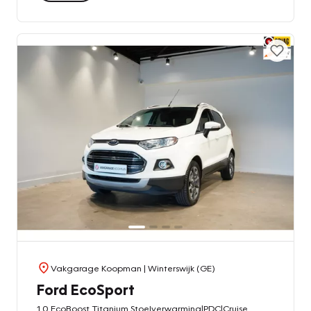
Vakgarage Koopman
| Winterswijk (GE)
Ford EcoSport
1.0 EcoBoost Titanium Stoelverwarming|PDC|Cruise