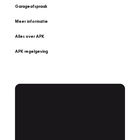
Garageafspraak
Meer informatie
Alles over APK
APK regelgeving
APK Keuring bij
Vakgarage!
Is het weer tijd voor de jaarlijkse APK? Ga
snel naar Vakgarage bij u in de buurt, en ga
zonder zorgen de weg op!