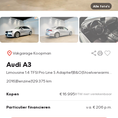
Alle foto's
Vakgarage Koopman
Audi A3
Limousine 1.4 TFSI Pro Line S Adaptief|B&O|Stoelverwarming
2016
|
Benzine
|
129.375 km
Kopen
€ 16.995
BTW niet verrekenbaar
Particulier financieren
v.a. € 206 p.m.