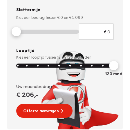
Slottermijn
Kies een bedrag tussen
€ 0
en
€ 5.099
Looptijd
Kies een looptijd tussen
12
en
120
maanden
120
mnd
Uw maandbedrag:
€ 206
,-
Offerte aanvragen