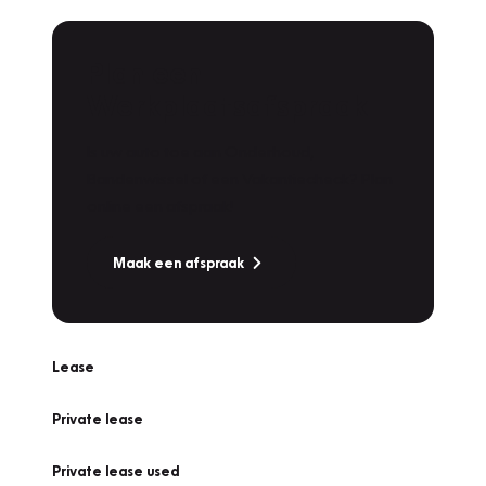
Plan een
Werkplaatsafspraak
Is uw auto toe aan Onderhoud,
Bandenwissel of een Vakantiecheck? Plan
online een afspraak!
Maak een afspraak
Lease
Private lease
Private lease used