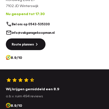
7102 JD Winterswijk
Nu geopend tot 17:30
Bel ons op 0543-535330
info@vakgaragekoopman.nl
Route plannen
8.9/10
Wij krijgen gemiddeld een 8.9
o.b.v. ruim 494 reviews
8.9/10