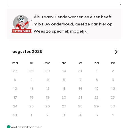
Als u aanvullende wensen en eisen heeft
m.b.t. uw onderhoud, geef ze dan hier op.
Wees zo specifiek mogelijk.
augustus 2026
ma
di
wo
do
vr
za
zo
27
28
29
30
31
1
2
3
4
5
6
7
8
9
10
11
12
13
14
15
16
17
18
19
20
21
22
23
24
25
26
27
28
29
30
31
1
2
3
4
5
6
Veel beschikbaarheid