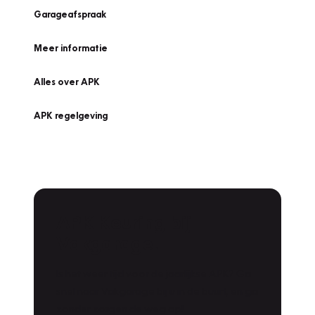
Garageafspraak
Meer informatie
Alles over APK
APK regelgeving
APK Keuring bij
Vakgarage!
Is het weer tijd voor de jaarlijkse APK? Ga
snel naar Vakgarage bij u in de buurt, en ga
zonder zorgen de weg op!