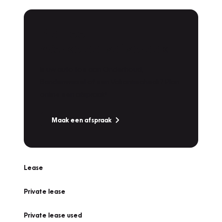
Plan een
Werkplaatsafspraak
Is uw auto toe aan Onderhoud,
Bandenwissel of een Vakantiecheck? Plan
online een afspraak!
Maak een afspraak
Lease
Private lease
Private lease used