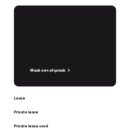
Plan een
Werkplaatsafspraak
Is uw auto toe aan Onderhoud,
Bandenwissel of een Vakantiecheck? Plan
online een afspraak!
Maak een afspraak
Lease
Private lease
Private lease used