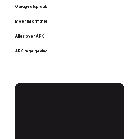
Garageafspraak
Meer informatie
Alles over APK
APK regelgeving
APK Keuring bij
Vakgarage!
Is het weer tijd voor de jaarlijkse APK? Ga
snel naar Vakgarage bij u in de buurt, en ga
zonder zorgen de weg op!