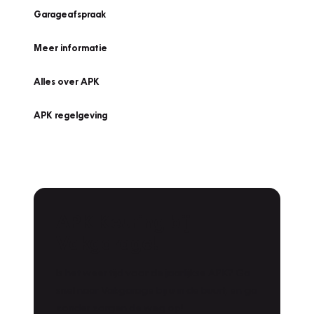
Garageafspraak
Meer informatie
Alles over APK
APK regelgeving
APK Keuring bij
Vakgarage!
Is het weer tijd voor de jaarlijkse APK? Ga
snel naar Vakgarage bij u in de buurt, en ga
zonder zorgen de weg op!