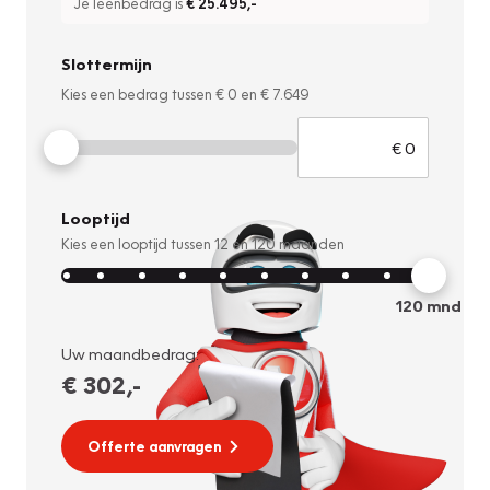
Je leenbedrag is
€ 25.495
,-
Slottermijn
Kies een bedrag tussen
€ 0
en
€ 7.649
Looptijd
Kies een looptijd tussen
12
en
120
maanden
120
mnd
Uw maandbedrag:
€ 302
,-
Offerte aanvragen