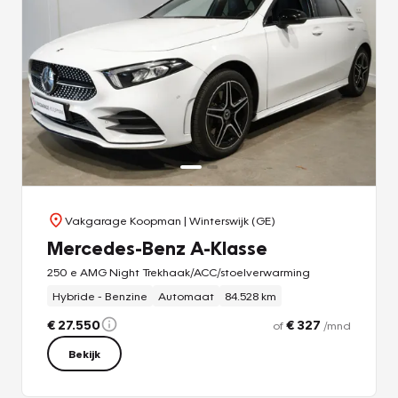
Vakgarage Koopman
| Winterswijk (GE)
Mercedes-Benz A-Klasse
250 e AMG Night Trekhaak/ACC/stoelverwarming
Hybride - Benzine
Automaat
84.528 km
€ 27.550
€ 327
of
/mnd
Bekijk