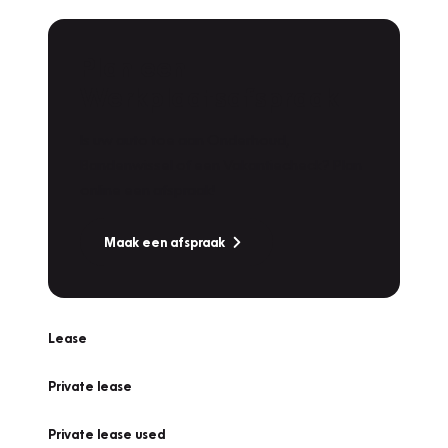
Plan een
Werkplaatsafspraak
Is uw auto toe aan Onderhoud,
Bandenwissel of een Vakantiecheck? Plan
online een afspraak!
Maak een afspraak
Lease
Private lease
Private lease used