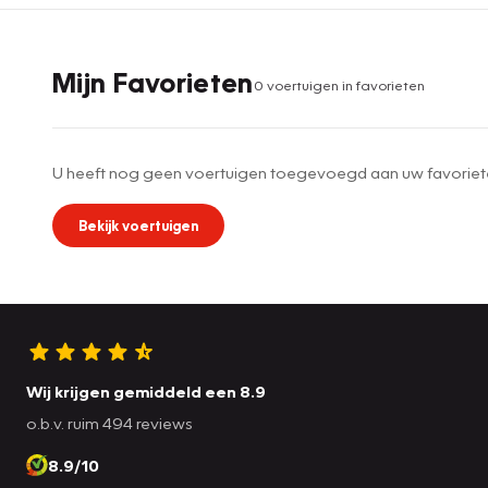
Mijn Favorieten
0
voertuig
en
in favorieten
U heeft nog geen voertuigen toegevoegd aan uw favoriet
Bekijk voertuigen
Wij krijgen gemiddeld een 8.9
o.b.v. ruim 494 reviews
8.9/10