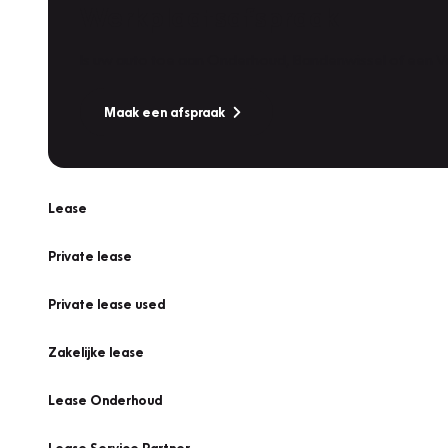
Werkplaatsafspraak
Is uw auto toe aan Onderhoud, Bandenwissel of een Va
Maak een afspraak
Lease
Private lease
Private lease used
Zakelijke lease
Lease Onderhoud