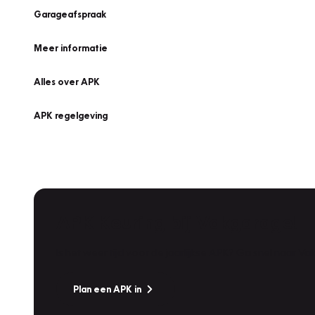
Garageafspraak
Meer informatie
Alles over APK
APK regelgeving
APK Keuring bij Vakgarage!
Is het weer tijd voor de jaarlijkse APK? Ga snel naar V
Plan een APK in