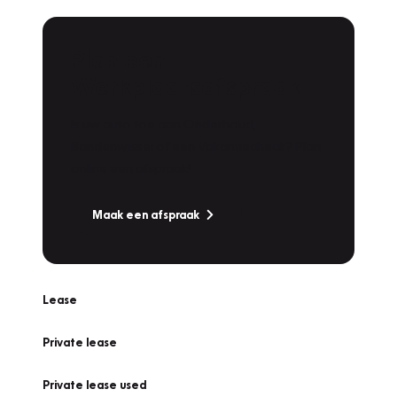
Plan een
Werkplaatsafspraak
Is uw auto toe aan Onderhoud,
Bandenwissel of een Vakantiecheck? Plan
online een afspraak!
Maak een afspraak
Lease
Private lease
Private lease used