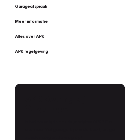
Garageafspraak
Meer informatie
Alles over APK
APK regelgeving
APK Keuring bij
Vakgarage!
Is het weer tijd voor de jaarlijkse APK? Ga
snel naar Vakgarage bij u in de buurt, en ga
zonder zorgen de weg op!