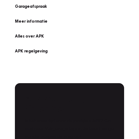
Garageafspraak
Meer informatie
Alles over APK
APK regelgeving
APK Keuring bij
Vakgarage!
Is het weer tijd voor de jaarlijkse APK? Ga
snel naar Vakgarage bij u in de buurt, en ga
zonder zorgen de weg op!