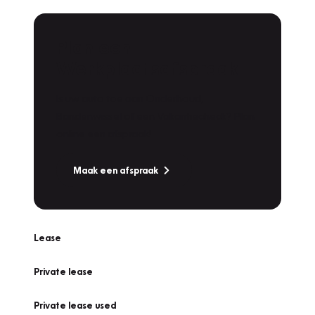
Plan een
Werkplaatsafspraak
Is uw auto toe aan Onderhoud,
Bandenwissel of een Vakantiecheck? Plan
online een afspraak!
Maak een afspraak
Lease
Private lease
Private lease used