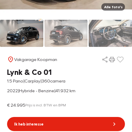
Alle foto's
Vakgarage Koopman
Lynk & Co 01
1.5 Pano|Carplay|360camera
2022
|
Hybride - Benzine
|
41.932 km
€ 24.995
Prijs is incl. BTW en BPM
Ik heb interesse