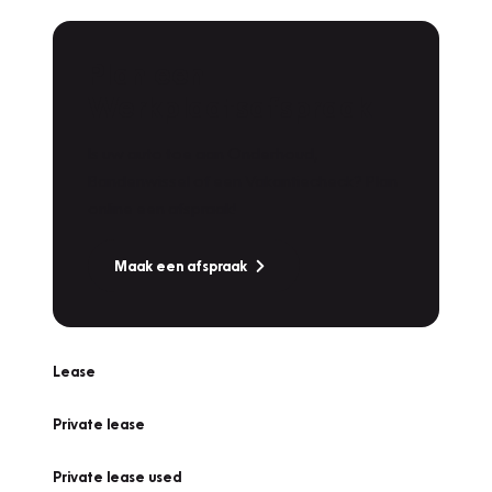
Plan een
Werkplaatsafspraak
Is uw auto toe aan Onderhoud,
Bandenwissel of een Vakantiecheck? Plan
online een afspraak!
Maak een afspraak
Lease
Private lease
Private lease used