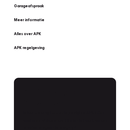
Garageafspraak
Meer informatie
Alles over APK
APK regelgeving
APK Keuring bij
Vakgarage!
Is het weer tijd voor de jaarlijkse APK? Ga
snel naar Vakgarage bij u in de buurt, en ga
zonder zorgen de weg op!