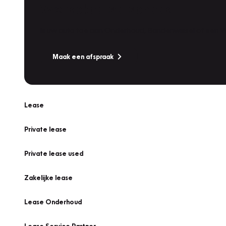
Werkplaatsafspraak
Is uw auto toe aan Onderhoud, Bandenwissel of een Va
Maak een afspraak
Lease
Private lease
Private lease used
Zakelijke lease
Lease Onderhoud