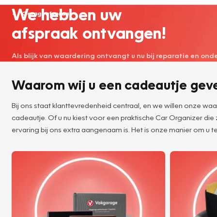
We hebben uw
Garageafspraak
afspraak ontvangen!
Als blijk van waardering ontvangt u nu bij reparatie en on
Waarom wij u een cadeautje gev
Bij ons staat klanttevredenheid centraal, en we willen onze w
cadeautje. Of u nu kiest voor een praktische Car Organizer die
ervaring bij ons extra aangenaam is. Het is onze manier om u te