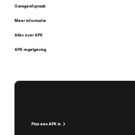
Garageafspraak
Meer informatie
Alles over APK
APK regelgeving
APK Keuring bij Vakgarage!
Is het weer tijd voor de jaarlijkse APK? Ga snel naar V
Plan een APK in