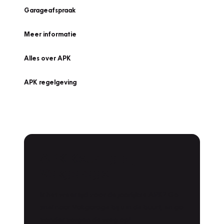
Garageafspraak
Meer informatie
Alles over APK
APK regelgeving
APK Keuring bij
Vakgarage!
Is het weer tijd voor de jaarlijkse APK? Ga
snel naar Vakgarage bij u in de buurt, en ga
zonder zorgen de weg op!