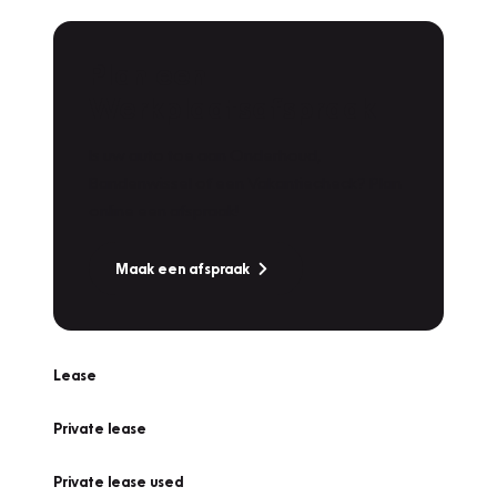
Plan een
Werkplaatsafspraak
Is uw auto toe aan Onderhoud,
Bandenwissel of een Vakantiecheck? Plan
online een afspraak!
Maak een afspraak
Lease
Private lease
Private lease used